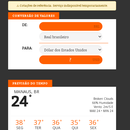
⚠️ Cotações de referência. Serviço indisponível temporariamente.
CONVERSÃO DE VALORES
PREVISÃO DO TEMPO
MANAUS, BR
24
°
Broken Clouds
66% Humidade
Vento: 2m/s E
MAX 24 • MIN 24
38
37
36
35
36
°
°
°
°
°
SEG
TER
QUA
QUI
SEX