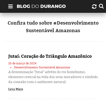
Quem é Durango Duarte?
Confira tudo sobre #Desenvolvimento
Sustentável Amazonas
Links úteis
Contato
Jutaí: Coração do Triângulo Amazônico
Artigos
10 de março de 2024
Desenvolvimento Sustentável Amazonas
Amazonas
A denominação "Jutaí" advém do rio homônimo,
elemento central na vida dos seus moradores e símbolo
Manaus
da conexão com o ambiente natural.
Leia Mais
História