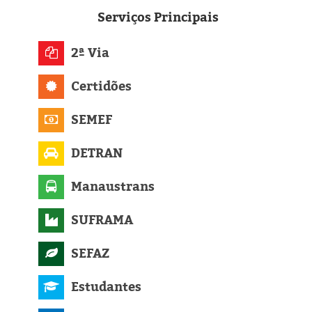
Eleições 2024
Serviços
Principais
Pesquisas
2ª Via
Política
Certidões
Livros
SEMEF
DETRAN
Manaustrans
SUFRAMA
SEFAZ
Estudantes