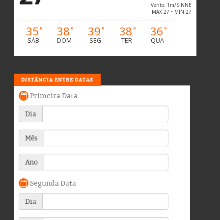
Vento: 1m/s NNE
MAX 27 • MIN 27
35
38
39
38
36
°
°
°
°
°
SÁB
DOM
SEG
TER
QUA
DISTÂNCIA ENTRE DATAS