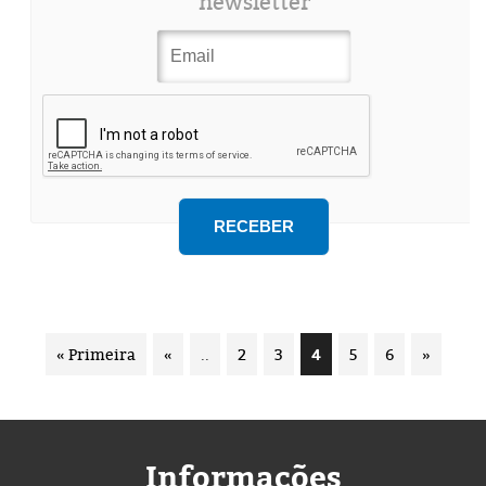
newsletter
« Primeira
«
..
2
3
4
5
6
»
Informações