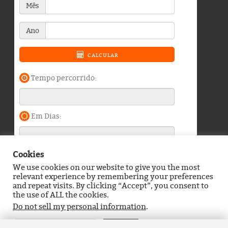
Cookies
We use cookies on our website to give you the most
Blog do Durango Duarte © 2026. Todos os direitos
relevant experience by remembering your preferences
reservados.
and repeat visits. By clicking “Accept”, you consent to
the use of ALL the cookies.
Política de Privacidade
Contato
Do not sell my personal information
.
Definições de Cookies
Aceitar