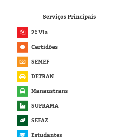
Serviços
Principais
2ª Via
Certidões
SEMEF
DETRAN
Manaustrans
SUFRAMA
SEFAZ
Estudantes