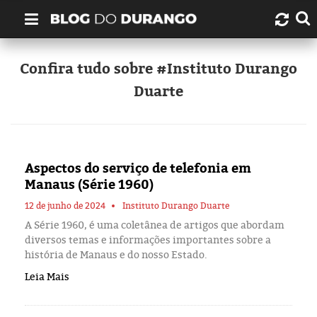
Quem é Durango Duarte?
Confira tudo sobre #Instituto Durango
Duarte
Links úteis
Contato
Aspectos do serviço de telefonia em
Artigos
Manaus (Série 1960)
Amazonas
12 de junho de 2024
Instituto Durango Duarte
A Série 1960, é uma coletânea de artigos que abordam
diversos temas e informações importantes sobre a
Manaus
história de Manaus e do nosso Estado.
Leia Mais
História