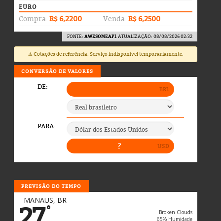
EURO
Compra:
R$ 6,2200
Venda:
R$ 6,2500
FONTE:
AWESOMEAPI
. ATUALIZAÇÃO: 08/08/2026 02:32
⚠️ Cotações de referência. Serviço indisponível temporariamente.
CONVERSÃO DE VALORES
PREVISÃO DO TEMPO
MANAUS, BR
27
°
Broken Clouds
65% Humidade