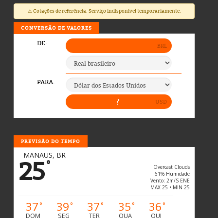
⚠️ Cotações de referência. Serviço indisponível temporariamente.
CONVERSÃO DE VALORES
PREVISÃO DO TEMPO
MANAUS, BR
25
°
Overcast Clouds
61% Humidade
Vento: 2m/s ENE
MAX 25 • MIN 25
37
39
37
35
36
°
°
°
°
°
DOM
SEG
TER
QUA
QUI