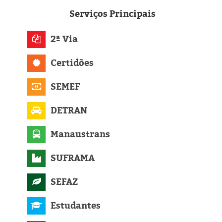
Eleições 2024
Serviços
Principais
Pesquisas
2ª Via
Política
Certidões
Livros
SEMEF
DETRAN
Manaustrans
SUFRAMA
SEFAZ
Estudantes