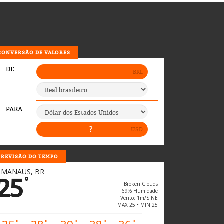
CONVERSÃO DE VALORES
PREVISÃO DO TEMPO
MANAUS, BR
25
°
Broken Clouds
69% Humidade
Vento: 1m/s NE
MAX 25 • MIN 25
°
°
°
°
°