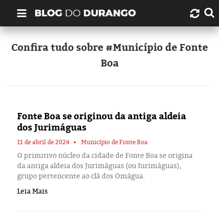
Quem é Durango Duarte?
Confira tudo sobre #Município de Fonte
Boa
Links úteis
Contato
Fonte Boa se originou da antiga aldeia
Artigos
dos Jurimáguas
Amazonas
11 de abril de 2024
Município de Fonte Boa
O primitivo núcleo da cidade de Fonte Boa se origina
da antiga aldeia dos Jurimáguas (ou Iurimáguas),
Manaus
grupo pertencente ao clã dos Omágua.
Leia Mais
História