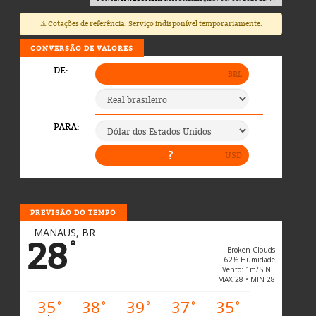
⚠️ Cotações de referência. Serviço indisponível temporariamente.
CONVERSÃO DE VALORES
PREVISÃO DO TEMPO
MANAUS, BR
28
°
Broken Clouds
62% Humidade
Vento: 1m/s NE
MAX 28 • MIN 28
35
38
39
37
35
°
°
°
°
°