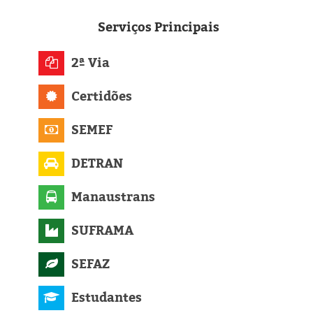
Eleições 2024
Serviços
Principais
Pesquisas
2ª Via
Política
Certidões
Livros
SEMEF
DETRAN
Manaustrans
SUFRAMA
SEFAZ
Estudantes