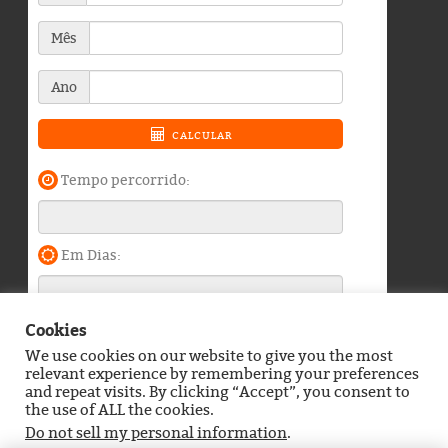
Cookies
We use cookies on our website to give you the most
Blog do Durango Duarte © 2026. Todos os direitos
relevant experience by remembering your preferences
reservados.
and repeat visits. By clicking “Accept”, you consent to
the use of ALL the cookies.
Política de Privacidade
Contato
Do not sell my personal information
.