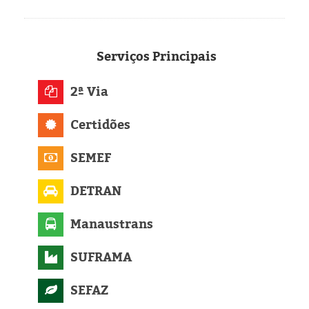
Serviços
Principais
2ª Via
Certidões
SEMEF
DETRAN
Manaustrans
SUFRAMA
SEFAZ