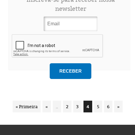
newsletter
« Primeira
«
..
2
3
4
5
6
»