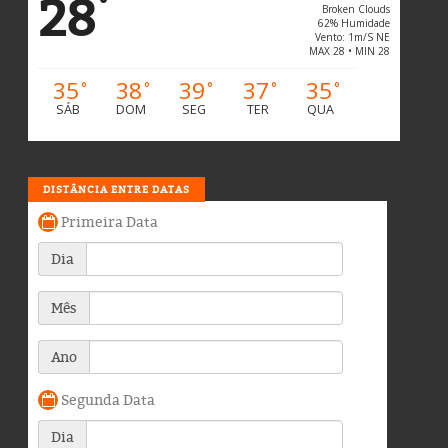
28
°
Broken Clouds
62% Humidade
Vento: 1m/s NE
MAX 28 • MIN 28
35
38
39
37
35
°
°
°
°
°
SÁB
DOM
SEG
TER
QUA
DISTÂNCIA ENTRE DATAS