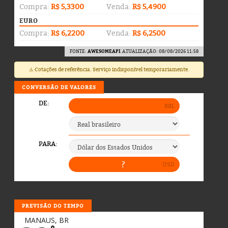
Compra:
R$ 5,3300
Venda:
R$ 5,4900
EURO
Compra:
R$ 6,2200
Venda:
R$ 6,2500
FONTE:
AWESOMEAPI
. ATUALIZAÇÃO: 08/08/2026 11:58
⚠️ Cotações de referência. Serviço indisponível temporariamente.
CONVERSÃO DE VALORES
PREVISÃO DO TEMPO
MANAUS, BR