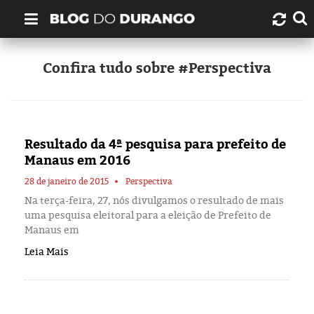
Quem é Durango Duarte?
Confira tudo sobre #Perspectiva
Links úteis
Contato
Resultado da 4ª pesquisa para prefeito de
Manaus em 2016
Artigos
28 de janeiro de 2015
Perspectiva
Na terça-feira, 27, nós divulgamos o resultado de mais
Amazonas
uma pesquisa eleitoral para a eleição de Prefeito de
Manaus em
Manaus
Leia Mais
História