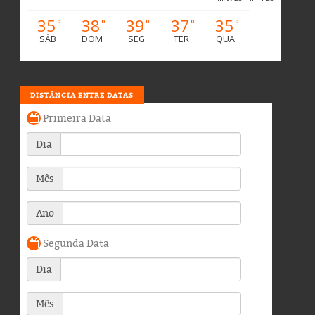
35
38
39
37
35
°
°
°
°
°
SÁB
DOM
SEG
TER
QUA
DISTÂNCIA ENTRE DATAS