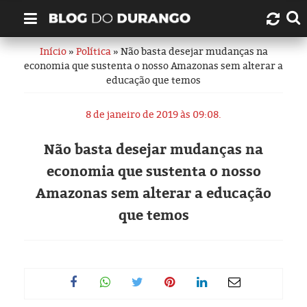
Início
»
Política
» Não basta desejar mudanças na
Quem é Durango Duarte?
economia que sustenta o nosso Amazonas sem alterar a
educação que temos
Links úteis
8 de janeiro de 2019 às 09:08.
Contato
Não basta desejar mudanças na
Artigos
economia que sustenta o nosso
Amazonas sem alterar a educação
Amazonas
que temos
Manaus
História