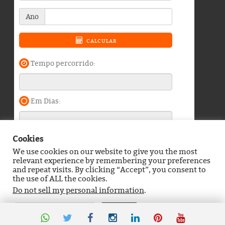
Cookies
We use cookies on our website to give you the most
Blog do Durango Duarte © 2026. Todos os direitos
relevant experience by remembering your preferences
reservados.
and repeat visits. By clicking “Accept”, you consent to
the use of ALL the cookies.
Política de Privacidade
Contato
Do not sell my personal information
.
Definições de Cookies
Aceitar