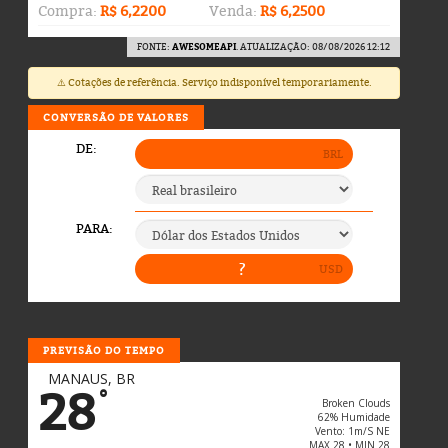
Compra:
R$ 6,2200
Venda:
R$ 6,2500
FONTE:
AWESOMEAPI
. ATUALIZAÇÃO: 08/08/2026 12:12
⚠️ Cotações de referência. Serviço indisponível temporariamente.
CONVERSÃO DE VALORES
PREVISÃO DO TEMPO
MANAUS, BR
28
°
Broken Clouds
62% Humidade
Vento: 1m/s NE
MAX 28 • MIN 28