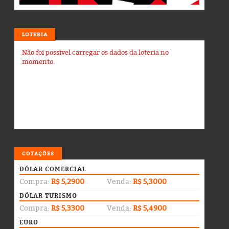
LOTERIA
Não foi possível carregar os dados da loteria no
momento.
COTAÇÕES
DÓLAR COMERCIAL
Compra:
R$ 5,2900
Venda:
R$ 5,3000
DÓLAR TURISMO
Compra:
R$ 5,3300
Venda:
R$ 5,4900
EURO