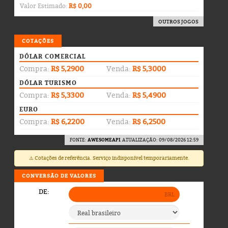
Valor Estimado:
R$ 0,00
OUTROS JOGOS
COTAÇÕES
DÓLAR COMERCIAL
Compra:
R$ 5,2900
Venda:
R$ 5,3000
DÓLAR TURISMO
Compra:
R$ 5,3300
Venda:
R$ 5,4900
EURO
Compra:
R$ 6,2200
Venda:
R$ 6,2500
FONTE:
AWESOMEAPI
. ATUALIZAÇÃO: 09/08/2026 12:59
⚠️ Cotações de referência. Serviço indisponível temporariamente.
CONVERSÃO DE VALORES