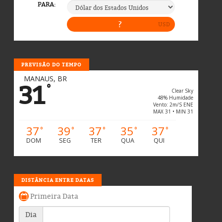
PREVISÃO DO TEMPO
MANAUS, BR
31
°
Clear Sky
48% Humidade
Vento: 2m/s ENE
MAX 31 • MIN 31
37
39
37
35
37
°
°
°
°
°
DOM
SEG
TER
QUA
QUI
DISTÂNCIA ENTRE DATAS