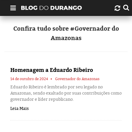
Quem é Durango Duarte?
Confira tudo sobre #Governador do
Amazonas
Links úteis
Contato
Homenagem a Eduardo Ribeiro
Artigos
14 de outubro de 2024
Governador do Amazonas
Amazonas
Eduardo Ribeiro é lembrado por seu legado no
Amazonas, sendo exaltado por suas contribuições como
governador e líder republicano.
Manaus
Leia Mais
História