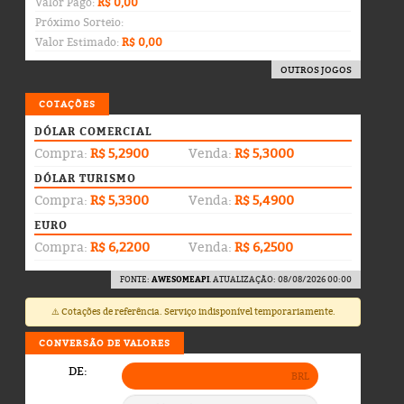
Valor Pago:
R$ 0,00
Próximo Sorteio:
Valor Estimado:
R$ 0,00
OUTROS JOGOS
COTAÇÕES
DÓLAR COMERCIAL
Compra:
R$ 5,2900
Venda:
R$ 5,3000
DÓLAR TURISMO
Compra:
R$ 5,3300
Venda:
R$ 5,4900
EURO
Compra:
R$ 6,2200
Venda:
R$ 6,2500
FONTE:
AWESOMEAPI
. ATUALIZAÇÃO: 08/08/2026 00:00
⚠️ Cotações de referência. Serviço indisponível temporariamente.
CONVERSÃO DE VALORES