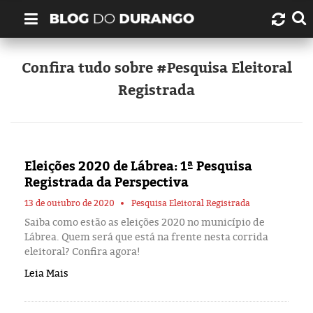
Quem é Durango Duarte?
Confira tudo sobre #Pesquisa Eleitoral
Registrada
Links úteis
Contato
Eleições 2020 de Lábrea: 1ª Pesquisa
Artigos
Registrada da Perspectiva
Amazonas
13 de outubro de 2020
Pesquisa Eleitoral Registrada
Saiba como estão as eleições 2020 no município de
Lábrea. Quem será que está na frente nesta corrida
Manaus
eleitoral? Confira agora!
Leia Mais
História